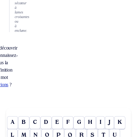
sécateur
à
lames
croisantes
ou
à
enclume.
découvrir
nnaissez-
us la
inition
 mot
rions
?
A
B
C
D
E
F
G
H
I
J
K
L
M
N
O
P
Q
R
S
T
U