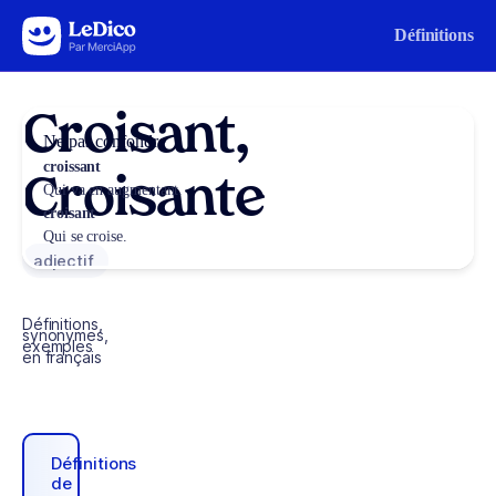
Aller au contenu
Définitions
Croisant,
Ne pas confondre
croissant
Croisante
Qui va en augmentant.
croisant
Qui se croise.
adjectif
Définitions,
synonymes,
exemples
en français
Définitions
de