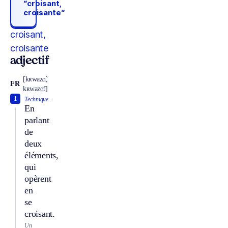
“croisant,
croisante“
croisant,
croisante
adjectif
[kʀwazɑ̃,
FR
kʀwazɑ̃t]
1
Technique.
En
parlant
de
deux
éléments,
qui
opèrent
en
se
croisant.
Un