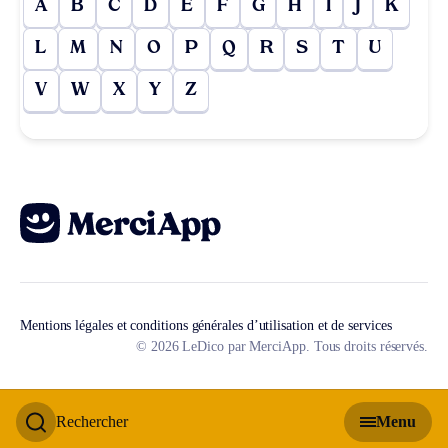
A
B
C
D
E
F
G
H
I
J
K
L
M
N
O
P
Q
R
S
T
U
V
W
X
Y
Z
Mentions légales et conditions générales d’utilisation et de services
© 2026 LeDico par MerciApp. Tous droits réservés.
Rechercher
Menu