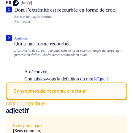
FR
[kʀɔʃy]
Dont l’extrémité est recourbée en forme de croc.
1
Bec crochu, ongles crochus.
Nez crochu.
2
Anatomie.
Qui a une forme recourbée.
L’os crochu du carpe,
→ le quatrième os de la seconde rangée du carpe, qui
présente en dedans une éminence recourbée en avant.
À découvrir
Connaissez-vous la définition du mot
laïque
?
Synonymes de
“crochu, crochue“
crochu, crochue
adjectif
Sens principaux
[Sens commun]