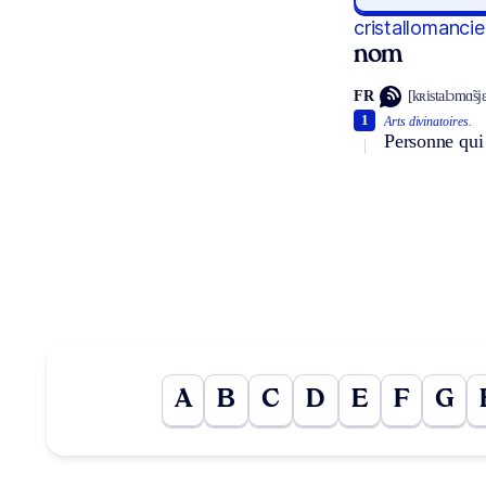
cristallomancie
nom
FR
[kʀistalɔmɑ̃sjɛ
1
Arts divinatoires.
Personne qui 
A
B
C
D
E
F
G