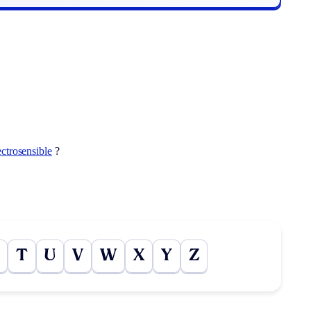
ectrosensible
?
T
U
V
W
X
Y
Z