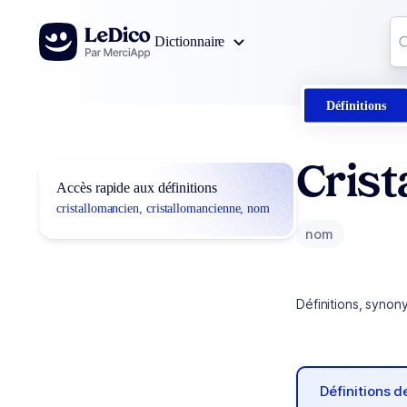
Aller au contenu
Co
Dictionnaire
0
r
Définitions
Crist
Accès rapide aux définitions
cristallomancien, cristallomancienne, nom
nom
Définitions, synon
Définitions 