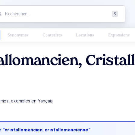
mmencez à chercher un mot dans le dictionnaire :
S
esults found.
Synonymes
Contraires
Locutions
Expressions
allomancien, Crista
ymes, exemples en français
de
“cristallomancien, cristallomancienne“