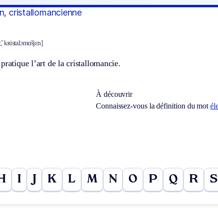
n, cristallomancienne
̃, kʀistalɔmɑ̃sjɛn]
pratique l’art de la cristallomancie.
À découvrir
Connaissez-vous la définition du mot
él
H
I
J
K
L
M
N
O
P
Q
R
S