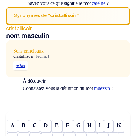
Savez-vous ce que signifie le mot
caféine
?
Synonymes de
“cristallisoir“
cristallisoir
nom masculin
Sens principaux
cristallisoir
[Techn.]
œillet
À découvrir
Connaissez-vous la définition du mot
muezzin
?
A
B
C
D
E
F
G
H
I
J
K