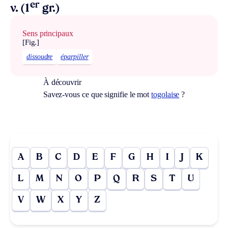
er
v. (1
gr.)
Sens principaux
[Fig.]
dissoudre
éparpiller
À découvrir
Savez-vous ce que signifie le mot
togolaise
?
A
B
C
D
E
F
G
H
I
J
K
L
M
N
O
P
Q
R
S
T
U
V
W
X
Y
Z