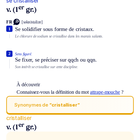
se cristalliser
er
v. (1
gr.)
FR
[səkʀistalize]
Se solidifier sous forme de cristaux.
1
Le chlorure de sodium se cristallise dans les marais salants.
2
Sens figuré.
Se fixer, se préciser sur qqch ou qqn.
Son intérêt se cristallise sur cette discipline.
À découvrir
Connaissez-vous la définition du mot
attrape-mouche
?
Synonymes de
“cristalliser“
cristalliser
er
v. (1
gr.)