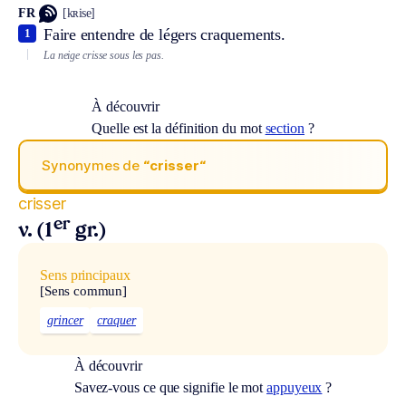
FR
[kʀise]
Faire entendre de légers craquements.
1
La neige crisse sous les pas.
À découvrir
Quelle est la définition du mot
section
?
Synonymes de
“crisser“
crisser
er
v. (1
gr.)
Sens principaux
[Sens commun]
grincer
craquer
À découvrir
Savez-vous ce que signifie le mot
appuyeux
?