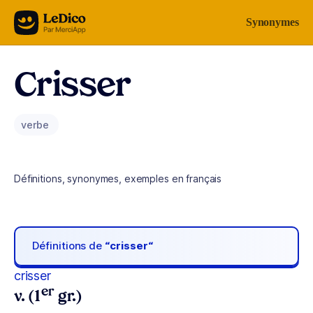
Aller au contenu
Synonymes
Crisser
verbe
Définitions, synonymes, exemples en français
Définitions de
“crisser“
crisser
er
v. (1
gr.)