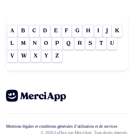
A
B
C
D
E
F
G
H
I
J
K
L
M
N
O
P
Q
R
S
T
U
V
W
X
Y
Z
Mentions légales et conditions générales d’utilisation et de services
© 2026 LeDico par MerciApp. Tous droits réservés.