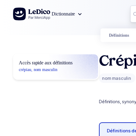
Aller au contenu
Co
Dictionnaire
0
r
Définitions
Crép
Accès rapide aux définitions
crépiau, nom masculin
nom masculin
Définitions, synon
Définitions 