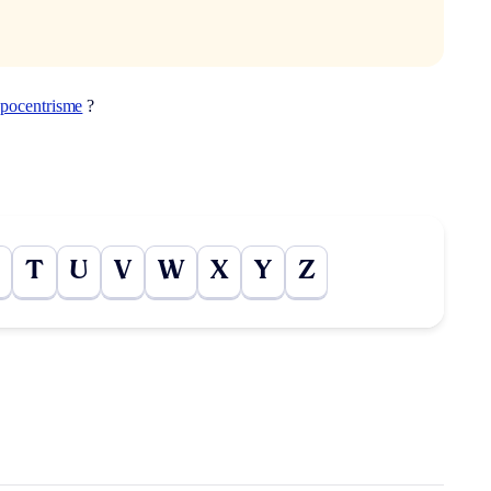
opocentrisme
?
T
U
V
W
X
Y
Z