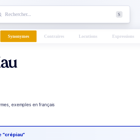
mmencez à chercher un mot dans le dictionnaire :
S
esults found.
Synonymes
Contraires
Locutions
Expressions
iau
ymes, exemples en français
de
“crépiau“