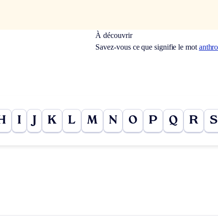
À découvrir
Savez-vous ce que signifie le mot
anthr
H
I
J
K
L
M
N
O
P
Q
R
S