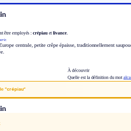
in
t être employés :
crépiau
et
livance
.
serie.
Europe centrale, petite crêpe épaisse, traditionnellement saup
ée.
À découvrir
Quelle est la définition du mot
alca
de
“crépiau“
in
x