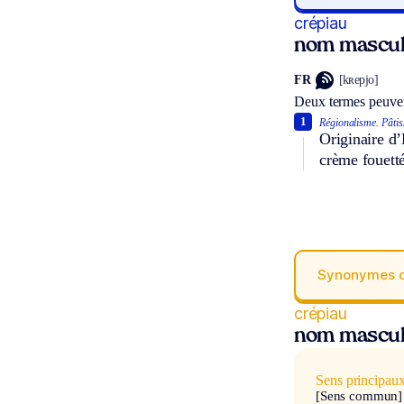
crépiau
nom mascul
FR
[kʀepjo]
Deux termes peuven
1
Régionalisme.
Pâtis
Originaire d’
crème fouett
Synonymes 
crépiau
nom mascul
Sens principau
[Sens commun]