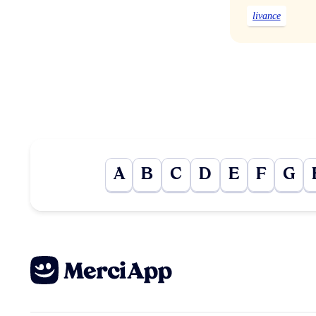
livance
A
B
C
D
E
F
G