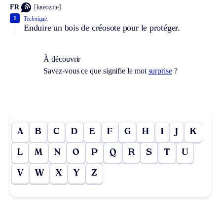
FR
[kʀeozɔte]
1
Technique.
Enduire un bois de créosote pour le protéger.
À découvrir
Savez-vous ce que signifie le mot
surprise
?
A
B
C
D
E
F
G
H
I
J
K
L
M
N
O
P
Q
R
S
T
U
V
W
X
Y
Z