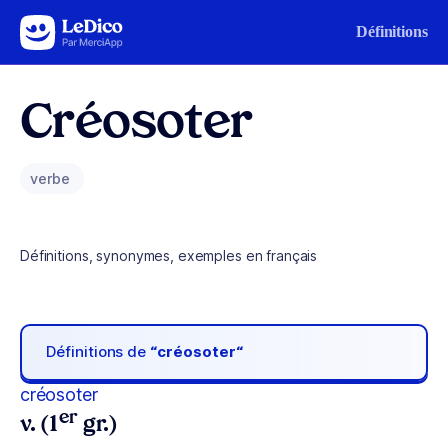
Aller au contenu
Définitions
Créosoter
verbe
Définitions, synonymes, exemples en français
Définitions de
“créosoter“
créosoter
er
v. (1
gr.)