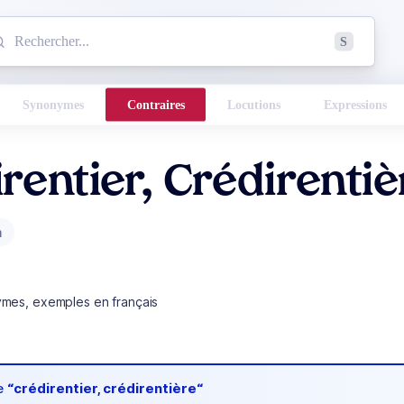
mmencez à chercher un mot dans le dictionnaire :
S
esults found.
Synonymes
Contraires
Locutions
Expressions
rentier, Crédirentiè
m
ymes, exemples en français
de
“crédirentier, crédirentière“