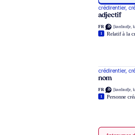
crédirentier, cr
adjectif
FR
[kʀediʀɑ̃tje, k
Relatif à la 
1
crédirentier, cr
nom
FR
[kʀediʀɑ̃tje, k
Personne créa
1