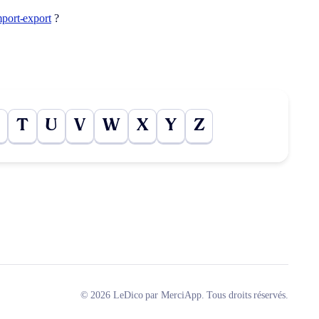
mport-export
?
T
U
V
W
X
Y
Z
© 2026 LeDico par MerciApp. Tous droits réservés.