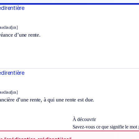
édirentière
ʀediʀɑ̃tjɛʀ]
créance d’une rente.
édirentière
ʀediʀɑ̃tjɛʀ]
ncière d’une rente, à qui une rente est due.
À découvrir
Savez-vous ce que signifie le mot