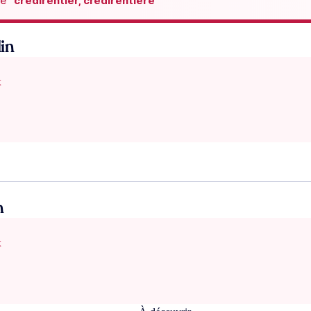
de
“crédirentier, crédirentière“
in
x
n
x