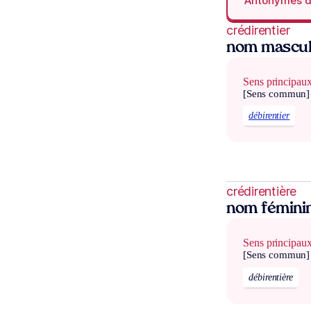
Antonymes 
crédirentier
nom mascul
Sens principau
[Sens commun]
débirentier
crédirentière
nom fémini
Sens principau
[Sens commun]
débirentière