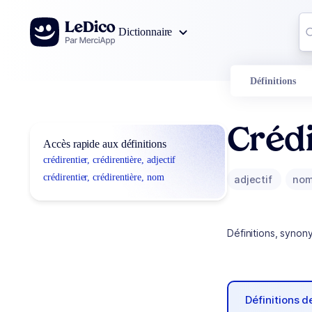
Aller au contenu
Co
Dictionnaire
0
r
Définitions
Crédi
Accès rapide aux définitions
crédirentier, crédirentière, adjectif
crédirentier, crédirentière, nom
adjectif
no
Définitions, synon
Définitions 