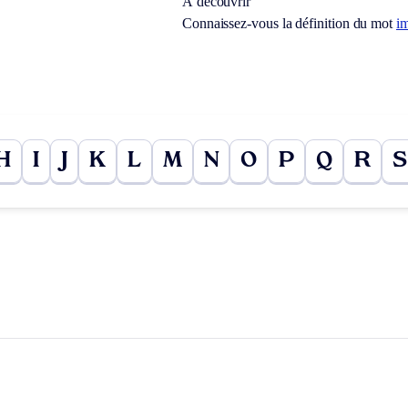
À découvrir
Connaissez-vous la définition du mot
i
H
I
J
K
L
M
N
O
P
Q
R
S