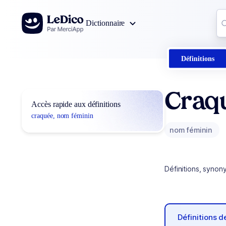
Aller au contenu
Co
Dictionnaire
0
r
Définitions
Craq
Accès rapide aux définitions
craquée, nom féminin
nom féminin
Définitions, synon
Définitions 