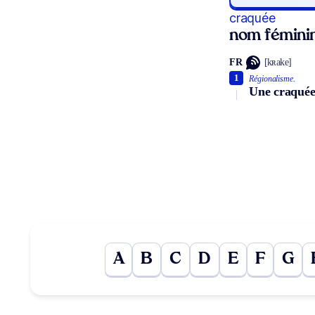
craquée
nom fémini
FR
[kʀake]
1
Régionalisme.
Une craquée
A
B
C
D
E
F
G