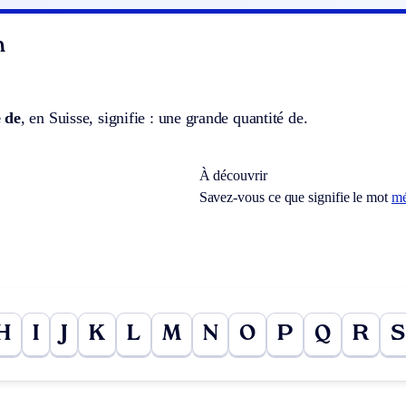
n
 de
, en Suisse, signifie : une grande quantité de.
À découvrir
Savez-vous ce que signifie le mot
mé
H
I
J
K
L
M
N
O
P
Q
R
S