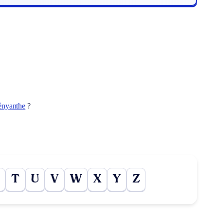
nyanthe
?
T
U
V
W
X
Y
Z