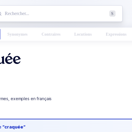
mmencez à chercher un mot dans le dictionnaire :
S
esults found.
Synonymes
Contraires
Locutions
Expressions
uée
ymes, exemples en français
de
“craquée“