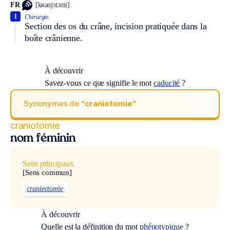
FR
[kʀanjɔtɔmi]
1
Chirurgie.
Section des os du crâne, incision pratiquée dans la
boîte crânienne.
À découvrir
Savez-vous ce que signifie le mot
caducité
?
Synonymes de
“craniotomie“
craniotomie
nom féminin
Sens principaux
[Sens commun]
craniectomie
À découvrir
Quelle est la définition du mot
phénotypique
?