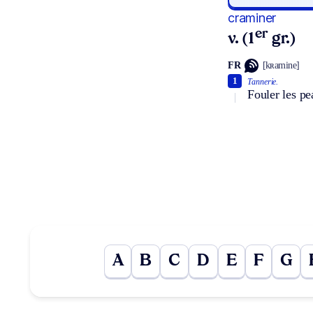
craminer
er
v. (1
gr.)
FR
[kʀamine]
1
Tannerie.
Fouler les pea
A
B
C
D
E
F
G