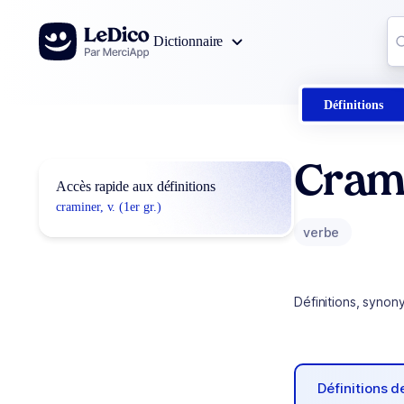
Aller au contenu
Co
Dictionnaire
0
r
Définitions
Cram
Accès rapide aux définitions
craminer, v. (1er gr.)
verbe
Définitions, synon
Définitions 