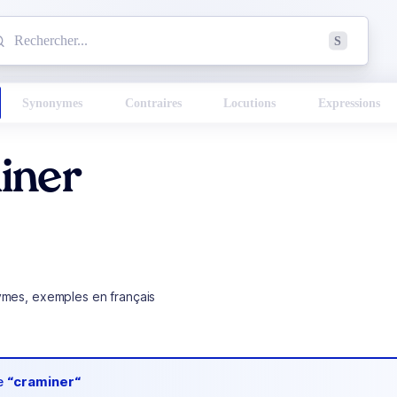
mmencez à chercher un mot dans le dictionnaire :
S
esults found.
Synonymes
Contraires
Locutions
Expressions
iner
ymes, exemples en français
de
“craminer“