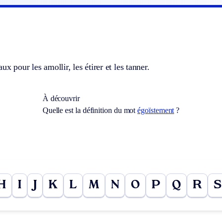
ux pour les amollir, les étirer et les tanner.
À découvrir
Quelle est la définition du mot
égoïstement
?
H
I
J
K
L
M
N
O
P
Q
R
S