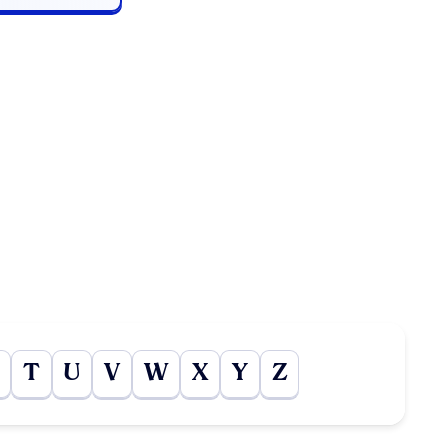
T
U
V
W
X
Y
Z