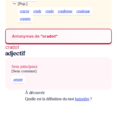
↪
[Pop.]
cracra
crade
crado
cradingue
cradoque
craspec
Antonymes de
“cradot“
cradot
adjectif
Sens principaux
[Sens commun]
propre
À découvrir
Quelle est la définition du mot
buissière
?