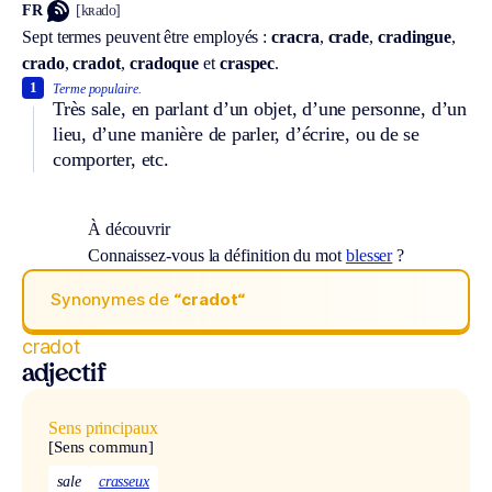
FR
[kʀado]
Sept termes peuvent être employés :
cracra
,
crade
,
cradingue
,
crado
,
cradot
,
cradoque
et
craspec
.
1
Terme populaire.
Très sale, en parlant d’un objet, d’une personne, d’un
lieu, d’une manière de parler, d’écrire, ou de se
comporter, etc.
À découvrir
Connaissez-vous la définition du mot
blesser
?
Synonymes de
“cradot“
cradot
adjectif
Sens principaux
[Sens commun]
sale
crasseux