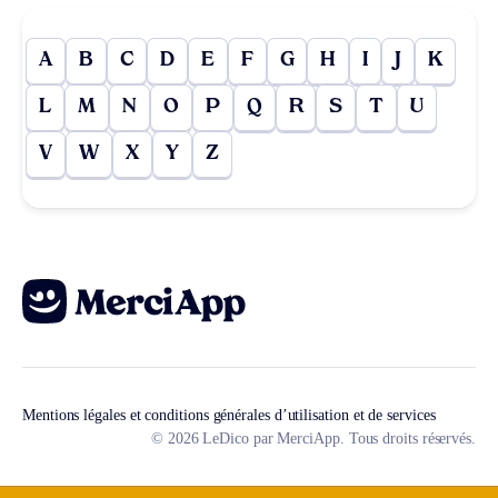
A
B
C
D
E
F
G
H
I
J
K
L
M
N
O
P
Q
R
S
T
U
V
W
X
Y
Z
Mentions légales et conditions générales d’utilisation et de services
© 2026 LeDico par MerciApp. Tous droits réservés.