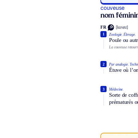
couveuse
nom fémini
FR
[kuvøz]
1
Zoologie.
Élevage.
Poule ou autr
La couveuse retourn
2
Par analogie.
Techn
Étuve où l’on 
3
Médecine.
Sorte de coff
prématurés ou