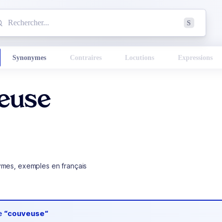
mmencez à chercher un mot dans le dictionnaire :
S
esults found.
Synonymes
Contraires
Locutions
Expressions
euse
ymes, exemples en français
de
“couveuse“