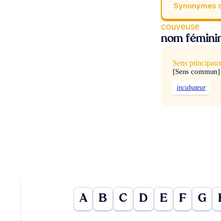
Synonymes 
couveuse
nom fémini
Sens principau
[Sens commun]
incubateur
A
B
C
D
E
F
G