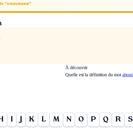
de
“couveuse“
n
x
À découvrir
Quelle est la définition du mot
abon
H
I
J
K
L
M
N
O
P
Q
R
S