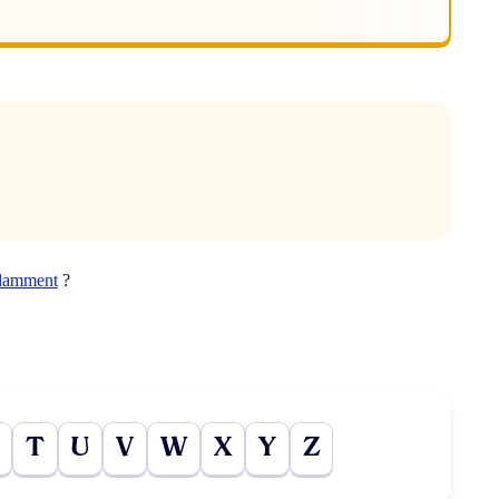
damment
?
T
U
V
W
X
Y
Z