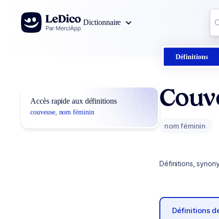
Aller au contenu
Co
Dictionnaire
0
r
Définitions
Couv
Accès rapide aux définitions
couveuse, nom féminin
nom féminin
Définitions, synon
Définitions 