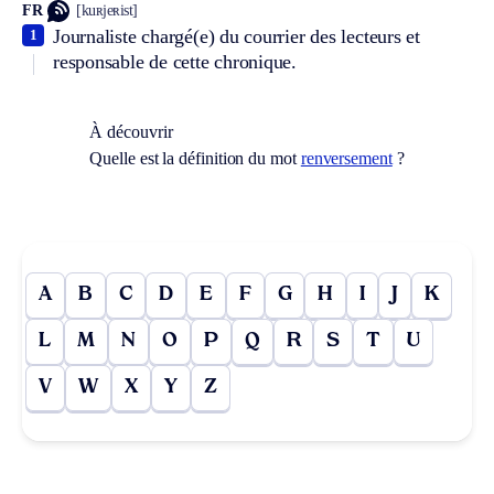
FR
[kuʀjeʀist]
Journaliste chargé(e) du courrier des lecteurs et
1
responsable de cette chronique.
À découvrir
Quelle est la définition du mot
renversement
?
A
B
C
D
E
F
G
H
I
J
K
L
M
N
O
P
Q
R
S
T
U
V
W
X
Y
Z