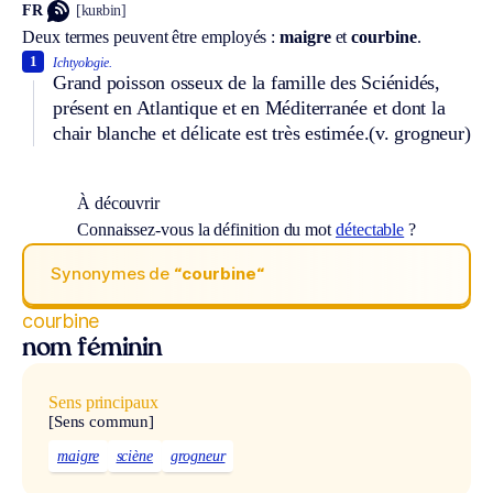
FR
[kuʀbin]
Deux termes peuvent être employés :
maigre
et
courbine
.
1
Ichtyologie.
Grand poisson osseux de la famille des Sciénidés,
présent en Atlantique et en Méditerranée et dont la
chair blanche et délicate est très estimée.
(v. grogneur)
À découvrir
Connaissez-vous la définition du mot
détectable
?
Synonymes de
“courbine“
courbine
nom féminin
Sens principaux
[Sens commun]
maigre
sciène
grogneur