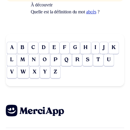
À découvrir
Quelle est la définition du mot
abcès
?
A
B
C
D
E
F
G
H
I
J
K
L
M
N
O
P
Q
R
S
T
U
V
W
X
Y
Z