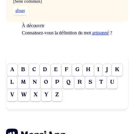
[Sens commun]
divan
À découvrir
Connaissez-vous la définition du mot
artisonné
?
A
B
C
D
E
F
G
H
I
J
K
L
M
N
O
P
Q
R
S
T
U
V
W
X
Y
Z