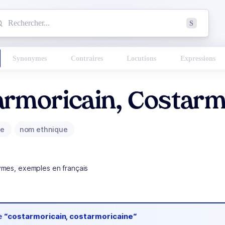
mmencez à chercher un mot dans le dictionnaire :
S
esults found.
Synonymes
Contraires
Locutions
Expressions
rmoricain, Costarm
ue
nom ethnique
ymes, exemples en français
de
“costarmoricain, costarmoricaine“