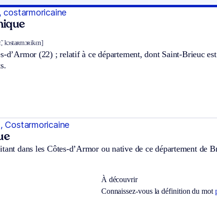
, costarmoricaine
hnique
̃, kɔstaʀmɔʀikɛn]
s-d’Armor (22) ; relatif à ce département, dont Saint-Brieuc est l
s.
, Costarmoricaine
ue
itant dans les Côtes-d’Armor ou native de ce département de B
À découvrir
Connaissez-vous la définition du mot