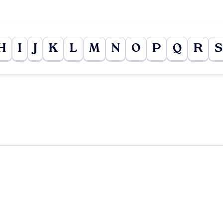
H
I
J
K
L
M
N
O
P
Q
R
S