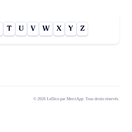
T
U
V
W
X
Y
Z
© 2026 LeDico par MerciApp. Tous droits réservés.