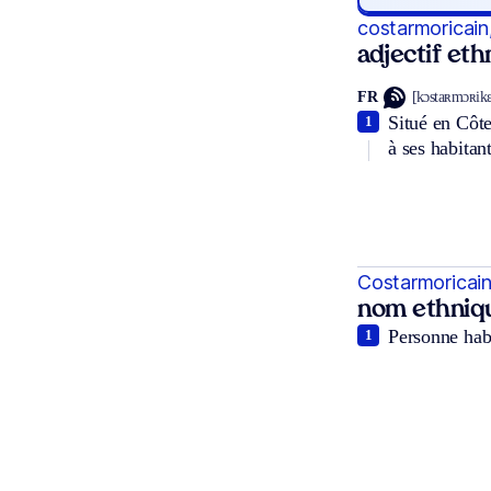
costarmoricain
adjectif et
FR
[kɔstaʀmɔʀikɛ
Situé en Côte
1
à ses habitant
Costarmoricain
nom ethniq
Personne hab
1