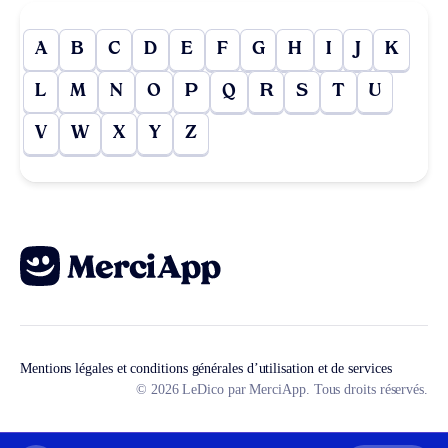
A
B
C
D
E
F
G
H
I
J
K
L
M
N
O
P
Q
R
S
T
U
V
W
X
Y
Z
Mentions légales et conditions générales d’utilisation et de services
© 2026 LeDico par MerciApp. Tous droits réservés.