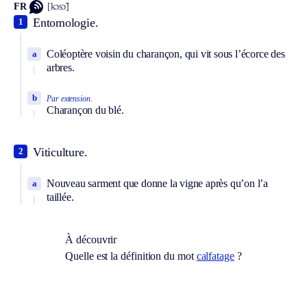
FR
[kɔsɔ̃]
Entomologie.
1
Coléoptère voisin du charançon, qui vit sous l’écorce des
a
arbres.
b
Par extension.
Charançon du blé.
Viticulture.
2
Nouveau sarment que donne la vigne après qu’on l’a
a
taillée.
À découvrir
Quelle est la définition du mot
calfatage
?