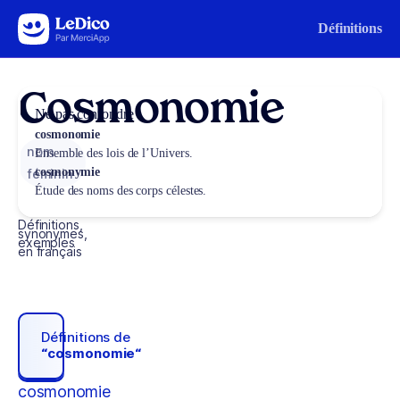
Aller au contenu
Définitions
Cosmonomie
Ne pas confondre
cosmonomie
nom
Ensemble des lois de l’Univers.
cosmonymie
féminin
Étude des noms des corps célestes.
Définitions,
synonymes,
exemples
en français
Définitions de
“cosmonomie“
cosmonomie