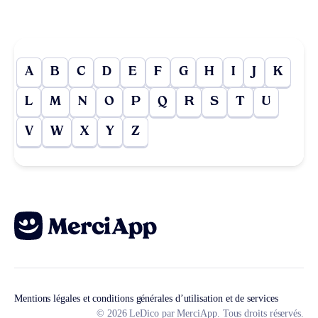
A
B
C
D
E
F
G
H
I
J
K
L
M
N
O
P
Q
R
S
T
U
V
W
X
Y
Z
Mentions légales et conditions générales d’utilisation et de services
© 2026 LeDico par MerciApp. Tous droits réservés.