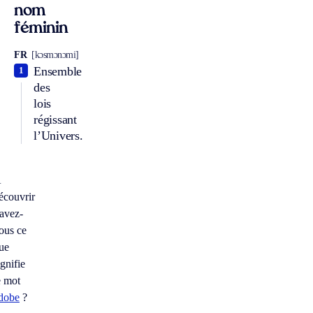
nom
féminin
FR
[kɔsmɔnɔmi]
Ensemble
1
des
lois
régissant
l’Univers.
À
écouvrir
avez-
ous ce
ue
ignifie
e mot
dobe
?