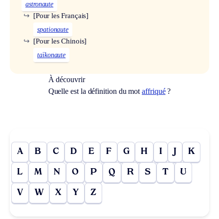
astronaute
↪
[Pour les Français]
spationaute
↪
[Pour les Chinois]
taïkonaute
À découvrir
Quelle est la définition du mot
affriqué
?
A
B
C
D
E
F
G
H
I
J
K
L
M
N
O
P
Q
R
S
T
U
V
W
X
Y
Z