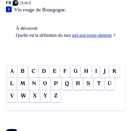
FR
[kɔʀtɔ̃]
Vin rouge de Bourgogne.
1
À découvrir
Quelle est la définition du mot
mécanicienne-dentiste
?
A
B
C
D
E
F
G
H
I
J
K
L
M
N
O
P
Q
R
S
T
U
V
W
X
Y
Z