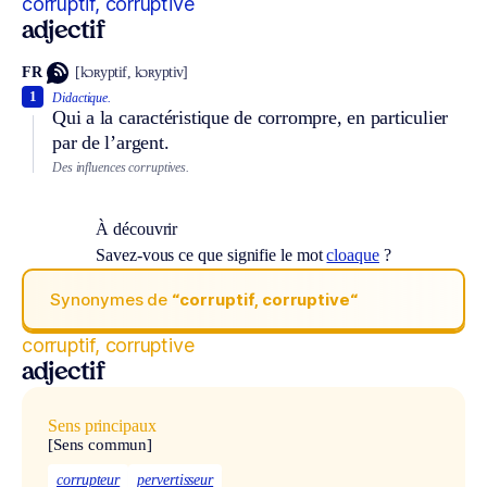
corruptif, corruptive
adjectif
FR
[kɔʀyptif, kɔʀyptiv]
1
Didactique.
Qui a la caractéristique de corrompre, en particulier
par de l’argent.
Des influences corruptives.
À découvrir
Savez-vous ce que signifie le mot
cloaque
?
Synonymes de
“corruptif, corruptive“
corruptif, corruptive
adjectif
Sens principaux
[Sens commun]
corrupteur
pervertisseur