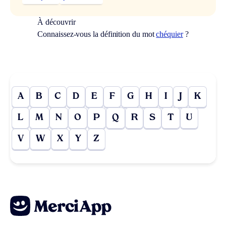
À découvrir
Connaissez-vous la définition du mot
chéquier
?
A
B
C
D
E
F
G
H
I
J
K
L
M
N
O
P
Q
R
S
T
U
V
W
X
Y
Z