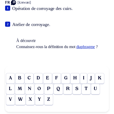
FR
[kɔʀwaʀi]
Opération de corroyage des cuirs.
1
Atelier de corroyage.
2
À découvrir
Connaissez-vous la définition du mot
diaphragme
?
A
B
C
D
E
F
G
H
I
J
K
L
M
N
O
P
Q
R
S
T
U
V
W
X
Y
Z