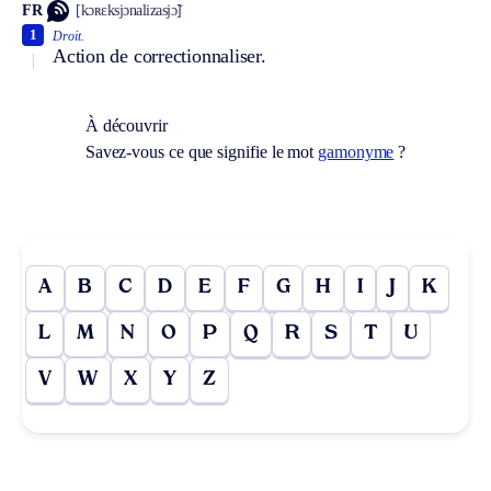
FR
[kɔʀɛksjɔnalizasjɔ̃]
1
Droit.
Action de correctionnaliser.
À découvrir
Savez-vous ce que signifie le mot
gamonyme
?
A
B
C
D
E
F
G
H
I
J
K
L
M
N
O
P
Q
R
S
T
U
V
W
X
Y
Z