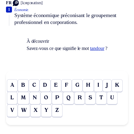
FR
[kɔʀpɔʀatism]
1
Économie.
Système économique préconisant le groupement
professionnel en corporations.
À découvrir
Savez-vous ce que signifie le mot
tandour
?
A
B
C
D
E
F
G
H
I
J
K
L
M
N
O
P
Q
R
S
T
U
V
W
X
Y
Z