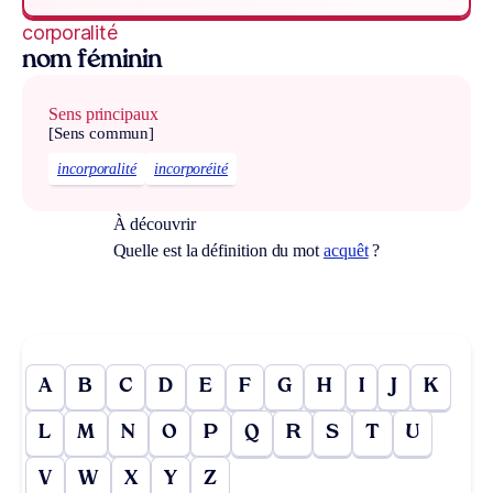
corporalité
nom féminin
Sens principaux
[Sens commun]
incorporalité
incorporéité
À découvrir
Quelle est la définition du mot
acquêt
?
A
B
C
D
E
F
G
H
I
J
K
L
M
N
O
P
Q
R
S
T
U
V
W
X
Y
Z