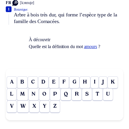
FR
[kɔʀnuje]
1
Botanique.
Arbre à bois très dur, qui forme l’espèce type de la
famille des Cornacées.
À découvrir
Quelle est la définition du mot
amours
?
A
B
C
D
E
F
G
H
I
J
K
L
M
N
O
P
Q
R
S
T
U
V
W
X
Y
Z