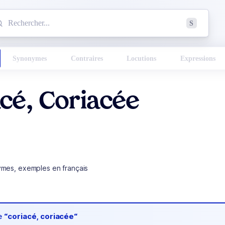
mmencez à chercher un mot dans le dictionnaire :
S
esults found.
Synonymes
Contraires
Locutions
Expressions
cé, Coriacée
ymes, exemples en français
de
“coriacé, coriacée“