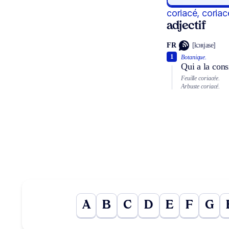
coriacé, coriac
adjectif
FR
[kɔʀjase]
1
Botanique.
Qui a la cons
Feuille coriacée.
Arbuste coriacé.
A
B
C
D
E
F
G