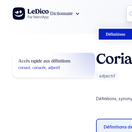
Aller au contenu
Co
Dictionnaire
0
r
Définitions
Coria
Accès rapide aux définitions
coriacé, coriacée, adjectif
adjectif
Définitions, synon
Définitions 