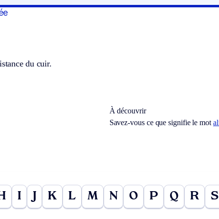
ée
istance du cuir.
À découvrir
Savez-vous ce que signifie le mot
a
H
I
J
K
L
M
N
O
P
Q
R
S