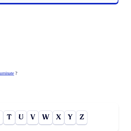
luminate
?
T
U
V
W
X
Y
Z