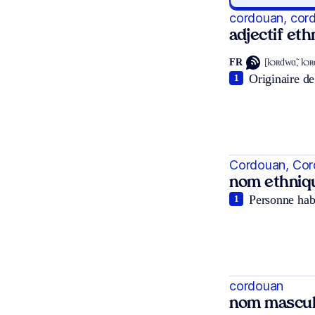
cordouan, cor
adjectif et
FR
[kɔʀdwɑ̃, kɔ
Originaire de
1
Cordouan, Co
nom ethniq
Personne habi
1
cordouan
nom mascul