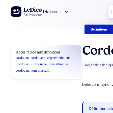
Aller au contenu
Co
Dictionnaire
0
r
Définitions
Cord
Accès rapide aux définitions
cordouan, cordouane, adjectif ethnique
Cordouan, Cordouane, nom ethnique
adjectif ethniq
cordouan, nom masculin
Définitions, synon
Définitions 