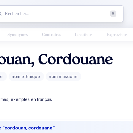
mmencez à chercher un mot dans le dictionnaire :
S
esults found.
Synonymes
Contraires
Locutions
Expressions
ouan, Cordouane
ue
nom ethnique
nom masculin
ymes, exemples en français
de
“cordouan, cordouane“