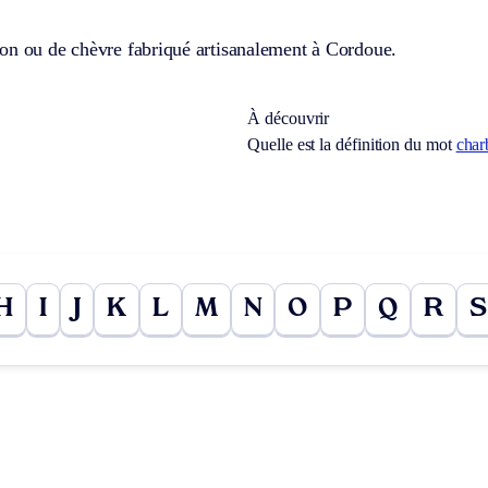
on ou de chèvre fabriqué artisanalement à Cordoue.
À découvrir
Quelle est la définition du mot
char
H
I
J
K
L
M
N
O
P
Q
R
S