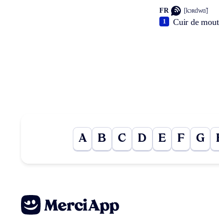
FR
[kɔʀdwɑ̃]
Cuir de mout
1
A
B
C
D
E
F
G