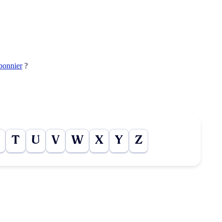
bonnier
?
T
U
V
W
X
Y
Z