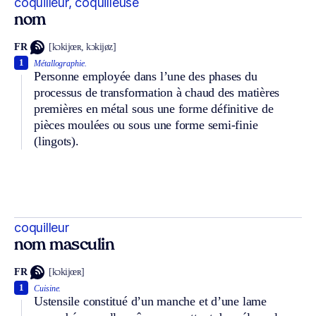
coquilleur, coquilleuse
nom
FR
[kɔkijœʀ, kɔkijøz]
1
Métallographie.
Personne employée dans l’une des phases du
processus de transformation à chaud des matières
premières en métal sous une forme définitive de
pièces moulées ou sous une forme semi-finie
(lingots).
coquilleur
nom masculin
FR
[kɔkijœʀ]
1
Cuisine.
Ustensile constitué d’un manche et d’une lame