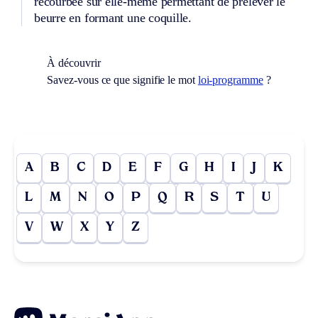
recourbée sur elle-même permettant de prélever le
beurre en formant une coquille.
À découvrir
Savez-vous ce que signifie le mot
loi-programme
?
A
B
C
D
E
F
G
H
I
J
K
L
M
N
O
P
Q
R
S
T
U
V
W
X
Y
Z