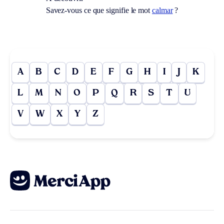
Savez-vous ce que signifie le mot
calmar
?
A
B
C
D
E
F
G
H
I
J
K
L
M
N
O
P
Q
R
S
T
U
V
W
X
Y
Z