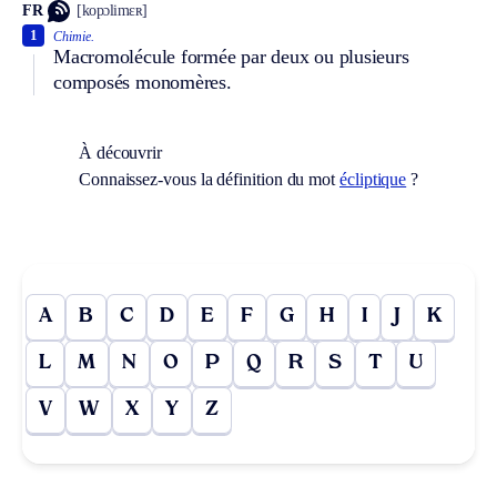
FR
[kopɔlimɛʀ]
1
Chimie.
Macromolécule formée par deux ou plusieurs
composés monomères.
À découvrir
Connaissez-vous la définition du mot
écliptique
?
A
B
C
D
E
F
G
H
I
J
K
L
M
N
O
P
Q
R
S
T
U
V
W
X
Y
Z