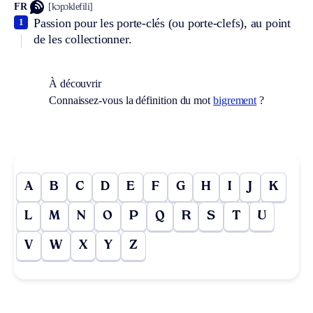
FR
[kɔpɔklefili]
Passion pour les porte-clés (ou porte-clefs), au point
1
de les collectionner.
À découvrir
Connaissez-vous la définition du mot
bigrement
?
A
B
C
D
E
F
G
H
I
J
K
L
M
N
O
P
Q
R
S
T
U
V
W
X
Y
Z