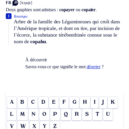
FR
[kɔpaje]
Deux graphies sont admises :
copayer
ou
copaïer
.
1
Botanique.
Arbre de la famille des Légumineuses qui croît dans
l’Amérique tropicale, et dont on tire, par incision de
l’écorce, la substance térébenthinée connue sous le
nom de
copahu
.
À découvrir
Savez-vous ce que signifie le mot
déserter
?
A
B
C
D
E
F
G
H
I
J
K
L
M
N
O
P
Q
R
S
T
U
V
W
X
Y
Z