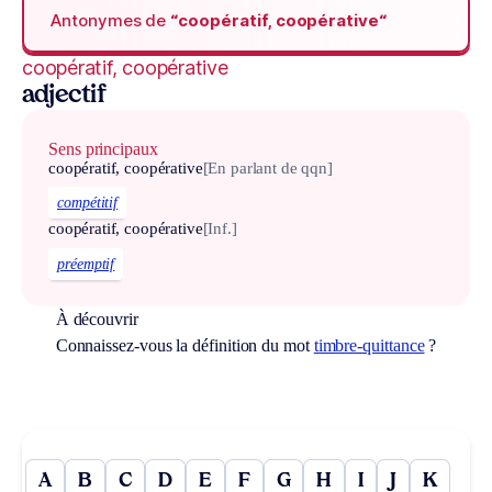
Antonymes de
“coopératif, coopérative“
coopératif, coopérative
adjectif
Sens principaux
coopératif, coopérative
[En parlant de qqn]
compétitif
coopératif, coopérative
[Inf.]
préemptif
À découvrir
Connaissez-vous la définition du mot
timbre-quittance
?
A
B
C
D
E
F
G
H
I
J
K