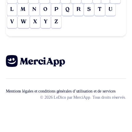
L
M
N
O
P
Q
R
S
T
U
V
W
X
Y
Z
Mentions légales et conditions générales d’utilisation et de services
© 2026 LeDico par MerciApp. Tous droits réservés.