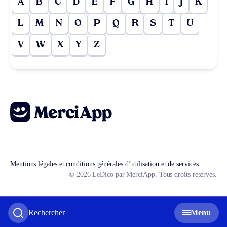
A
B
C
D
E
F
G
H
I
J
K
L
M
N
O
P
Q
R
S
T
U
V
W
X
Y
Z
Mentions légales et conditions générales d’utilisation et de services
© 2026 LeDico par MerciApp. Tous droits réservés.
Rechercher
Menu