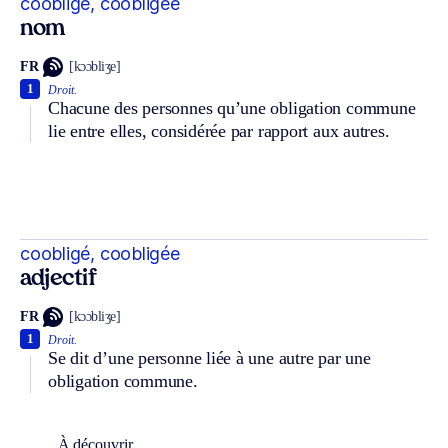
coobligé, coobligée
nom
FR
[kɔɔbliʒe]
1
Droit.
Chacune des personnes qu’une obligation commune
lie entre elles, considérée par rapport aux autres.
coobligé, coobligée
adjectif
FR
[kɔɔbliʒe]
1
Droit.
Se dit d’une personne liée à une autre par une
obligation commune.
À découvrir