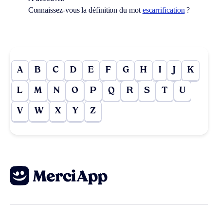
Connaissez-vous la définition du mot
escarrification
?
A
B
C
D
E
F
G
H
I
J
K
L
M
N
O
P
Q
R
S
T
U
V
W
X
Y
Z