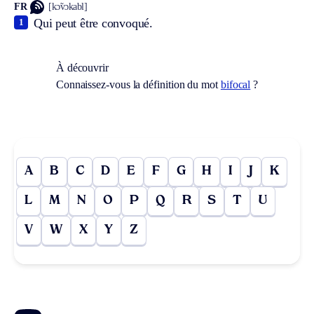
FR
[kɔ̃vɔkabl]
Qui peut être convoqué.
1
À découvrir
Connaissez-vous la définition du mot
bifocal
?
A
B
C
D
E
F
G
H
I
J
K
L
M
N
O
P
Q
R
S
T
U
V
W
X
Y
Z