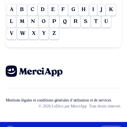
A
B
C
D
E
F
G
H
I
J
K
L
M
N
O
P
Q
R
S
T
U
V
W
X
Y
Z
Mentions légales et conditions générales d’utilisation et de services
© 2026 LeDico par MerciApp. Tous droits réservés.