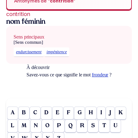
Antonymes de
“contrition“
contrition
nom féminin
Sens principaux
[Sens commun]
endurcissement
impénitence
À découvrir
Savez-vous ce que signifie le mot
frondeur
?
A
B
C
D
E
F
G
H
I
J
K
L
M
N
O
P
Q
R
S
T
U