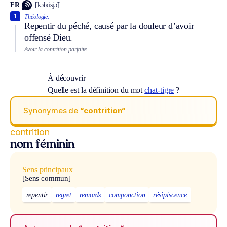
FR
[kɔ̃tʀisjɔ̃]
1
Théologie.
Repentir du péché, causé par la douleur d’avoir
offensé Dieu.
Avoir la contrition parfaite.
À découvrir
Quelle est la définition du mot
chat-tigre
?
Synonymes de
“contrition“
contrition
nom féminin
Sens principaux
[Sens commun]
repentir
regret
remords
componction
résipiscence