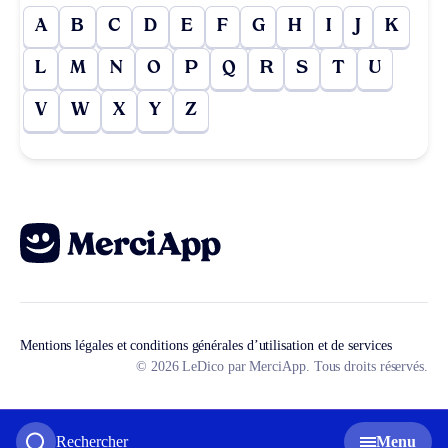
A
B
C
D
E
F
G
H
I
J
K
L
M
N
O
P
Q
R
S
T
U
V
W
X
Y
Z
Mentions légales et conditions générales d’utilisation et de services
© 2026 LeDico par MerciApp. Tous droits réservés.
Rechercher
Menu