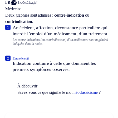
FR
[kɔ̃tʀɛ̃dikasjɔ̃]
Médecine.
Deux graphies sont admises :
contre-indication
ou
contrindication
.
Antécédent, affection, circonstance particulière qui
1
interdit l’emploi d’un médicament, d’un traitement.
Les contre-indications (ou contrindications) d’un médicament sont en général
indiquées dans la notice.
2
Emploi vieilli.
Indication contraire à celle que donnaient les
premiers symptômes observés.
À découvrir
Savez-vous ce que signifie le mot
néoclassicisme
?