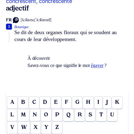
concrescent, concrescente
adjectif
FR
[kɔ̃kʀesɑ̃, kɔ̃kʀesɑ̃t]
1
Botanique.
Se dit de deux organes floraux qui se soudent au
cours de leur développement.
À découvrir
Savez-vous ce que signifie le mot
égayer
?
A
B
C
D
E
F
G
H
I
J
K
L
M
N
O
P
Q
R
S
T
U
V
W
X
Y
Z