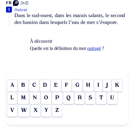
FR
[kɔ̃ʃ]
1
Dialectal.
Dans le sud-ouest, dans les marais salants, le second
des bassins dans lesquels l’eau de mer s’évapore.
À découvrir
Quelle est la définition du mot
outragé
?
A
B
C
D
E
F
G
H
I
J
K
L
M
N
O
P
Q
R
S
T
U
V
W
X
Y
Z