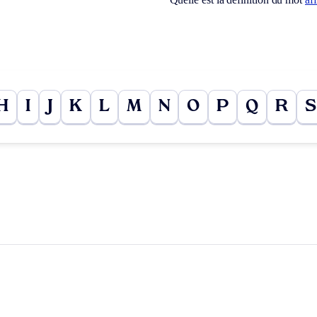
H
I
J
K
L
M
N
O
P
Q
R
S