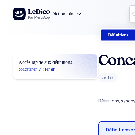
Aller au contenu
Co
Dictionnaire
0
r
Définitions
Conc
Accès rapide aux définitions
concaténer, v. (1er gr.)
verbe
Définitions, synon
Définitions 