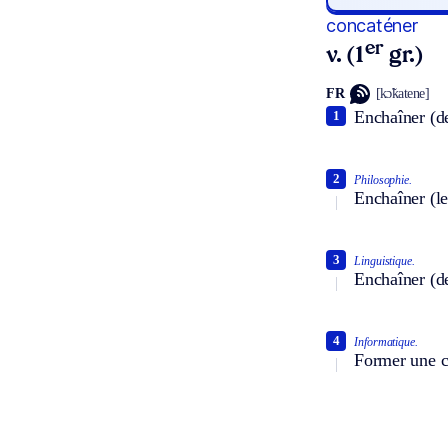
concaténer
er
v. (1
gr.)
FR
[kɔ̃katene]
Enchaîner (de
1
2
Philosophie.
Enchaîner (le
3
Linguistique.
Enchaîner (de
4
Informatique.
Former une ch