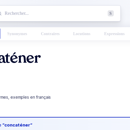
mmencez à chercher un mot dans le dictionnaire :
S
esults found.
Synonymes
Contraires
Locutions
Expressions
aténer
ymes, exemples en français
de
“concaténer“