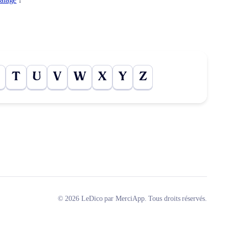
T
U
V
W
X
Y
Z
© 2026 LeDico par MerciApp. Tous droits réservés.