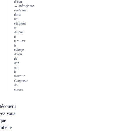
d’eau,
→ mécanisme
renfermé
dans
un
récipient
et
destiné
à
mesurer
le
cubage
d’eau,
de
gaz
qui
le
traverse.
Compteur
de
vitesse.
découvrir
vez-vous
 que
nifie le