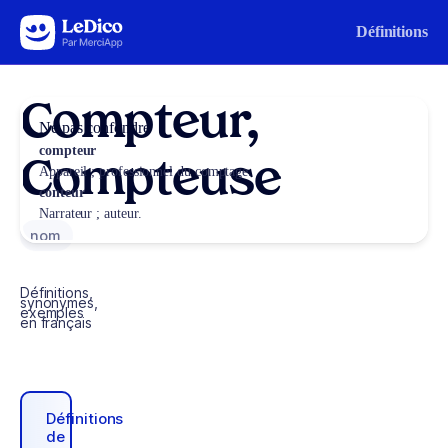
Aller au contenu
Définitions
Compteur,
Ne pas confondre
compteur
Compteuse
Appareil ; professionnel du comptage.
conteur
Narrateur ; auteur.
nom
Définitions,
synonymes,
exemples
en français
Définitions
de