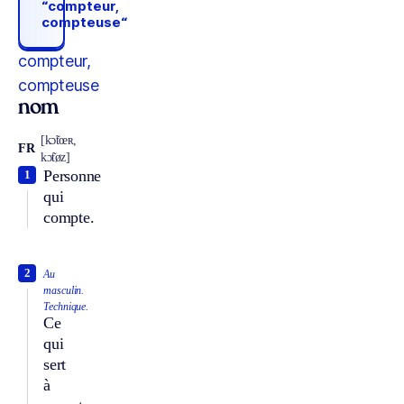
“compteur,
compteuse“
compteur,
compteuse
nom
[kɔ̃tœʀ,
FR
kɔ̃tøz]
Personne
1
qui
compte.
2
Au
masculin.
Technique.
Ce
qui
sert
à