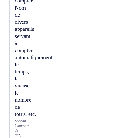
compter.
Nom
de
divers
appareils
servant
à
compter
automatiquement
le
temps,
la
vitesse,
le
nombre
de
tours, etc.
Spécialt
Compteur
de
gaz,