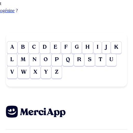
t
yogénine
?
A
B
C
D
E
F
G
H
I
J
K
L
M
N
O
P
Q
R
S
T
U
V
W
X
Y
Z