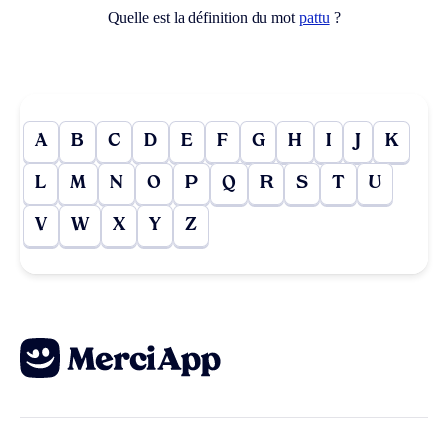
Quelle est la définition du mot
pattu
?
A
B
C
D
E
F
G
H
I
J
K
L
M
N
O
P
Q
R
S
T
U
V
W
X
Y
Z