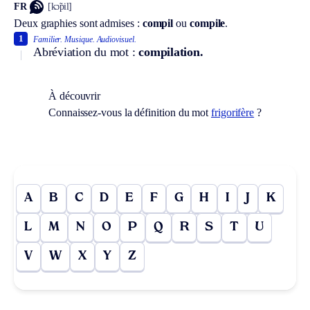
FR
[kɔ̃pil]
Deux graphies sont admises :
compil
ou
compile
.
1
Familier.
Musique.
Audiovisuel.
Abréviation du mot :
compilation.
À découvrir
Connaissez-vous la définition du mot
frigorifère
?
A
B
C
D
E
F
G
H
I
J
K
L
M
N
O
P
Q
R
S
T
U
V
W
X
Y
Z