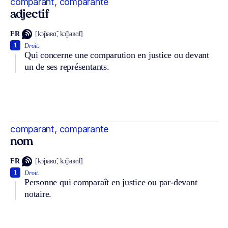
comparant, comparante
adjectif
FR
[kɔ̃paʀɑ̃, kɔ̃paʀɑ̃t]
1
Droit.
Qui concerne une comparution en justice ou devant
un de ses représentants.
comparant, comparante
nom
FR
[kɔ̃paʀɑ̃, kɔ̃paʀɑ̃t]
1
Droit.
Personne qui comparaît en justice ou par-devant
notaire.