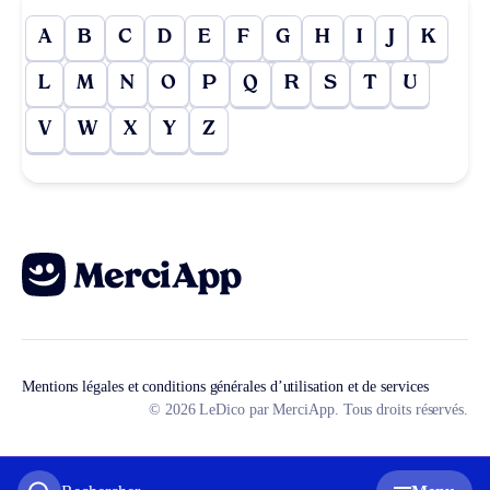
A
B
C
D
E
F
G
H
I
J
K
L
M
N
O
P
Q
R
S
T
U
V
W
X
Y
Z
Mentions légales et conditions générales d’utilisation et de services
© 2026 LeDico par MerciApp. Tous droits réservés.