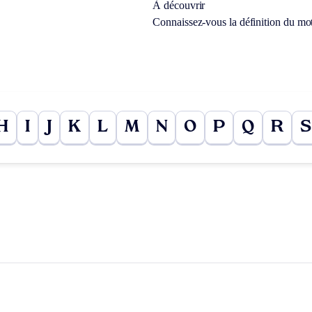
À découvrir
Connaissez-vous la définition du mo
H
I
J
K
L
M
N
O
P
Q
R
S