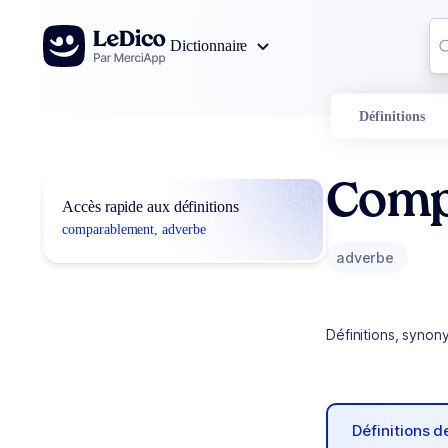
Aller au contenu
Co
Dictionnaire
0
r
Définitions
Comp
Accès rapide aux définitions
comparablement, adverbe
adverbe
Définitions, synon
Définitions 