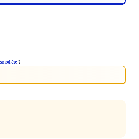
esmothète
?