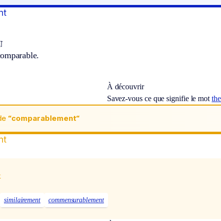
nt
]
comparable.
À découvrir
Savez-vous ce que signifie le mot
th
de
“comparablement“
nt
x
similairement
commensurablement