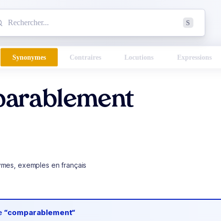
mmencez à chercher un mot dans le dictionnaire :
S
esults found.
Synonymes
Contraires
Locutions
Expressions
arablement
ymes, exemples en français
de
“comparablement“