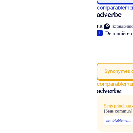
comparableme
adverbe
FR
[kɔ̃paʀabləmɑ̃
De manière 
1
Synonymes 
comparableme
adverbe
Sens principau
[Sens commun]
semblablement