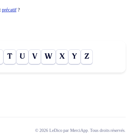
t
précatif
?
T
U
V
W
X
Y
Z
© 2026 LeDico par MerciApp. Tous droits réservés.